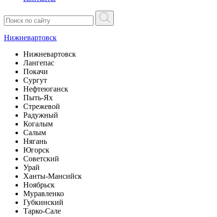
Нижневартовск
Нижневартовск
Лангепас
Покачи
Сургут
Нефтеюганск
Пыть-Ях
Стрежевой
Радужный
Когалым
Салым
Нягань
Югорск
Советский
Урай
Ханты-Мансийск
Ноябрьск
Муравленко
Губкинский
Тарко-Сале