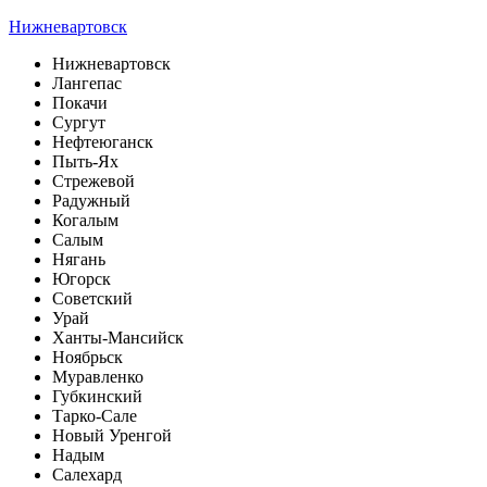
Нижневартовск
Нижневартовск
Лангепас
Покачи
Сургут
Нефтеюганск
Пыть-Ях
Стрежевой
Радужный
Когалым
Салым
Нягань
Югорск
Советский
Урай
Ханты-Мансийск
Ноябрьск
Муравленко
Губкинский
Тарко-Сале
Новый Уренгой
Надым
Салехард