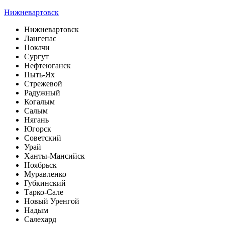
Нижневартовск
Нижневартовск
Лангепас
Покачи
Сургут
Нефтеюганск
Пыть-Ях
Стрежевой
Радужный
Когалым
Салым
Нягань
Югорск
Советский
Урай
Ханты-Мансийск
Ноябрьск
Муравленко
Губкинский
Тарко-Сале
Новый Уренгой
Надым
Салехард