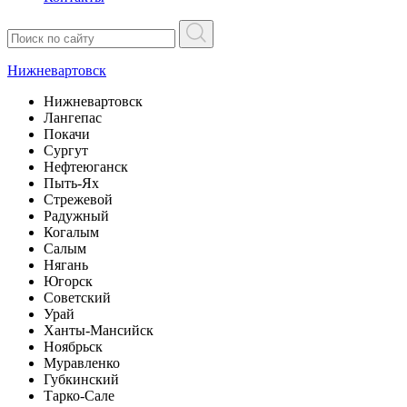
Нижневартовск
Нижневартовск
Лангепас
Покачи
Сургут
Нефтеюганск
Пыть-Ях
Стрежевой
Радужный
Когалым
Салым
Нягань
Югорск
Советский
Урай
Ханты-Мансийск
Ноябрьск
Муравленко
Губкинский
Тарко-Сале