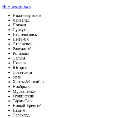
Нижневартовск
Нижневартовск
Лангепас
Покачи
Сургут
Нефтеюганск
Пыть-Ях
Стрежевой
Радужный
Когалым
Салым
Нягань
Югорск
Советский
Урай
Ханты-Мансийск
Ноябрьск
Муравленко
Губкинский
Тарко-Сале
Новый Уренгой
Надым
Салехард