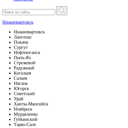
Нижневартовск
Нижневартовск
Лангепас
Покачи
Сургут
Нефтеюганск
Пыть-Ях
Стрежевой
Радужный
Когалым
Салым
Нягань
Югорск
Советский
Урай
Ханты-Мансийск
Ноябрьск
Муравленко
Губкинский
Тарко-Сале