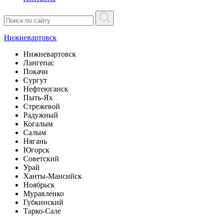
Нижневартовск
Нижневартовск
Лангепас
Покачи
Сургут
Нефтеюганск
Пыть-Ях
Стрежевой
Радужный
Когалым
Салым
Нягань
Югорск
Советский
Урай
Ханты-Мансийск
Ноябрьск
Муравленко
Губкинский
Тарко-Сале