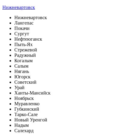
Нижневартовск
Нижневартовск
Лангепас
Покачи
Сургут
Нефтеюганск
Пыть-Ях
Стрежевой
Радужный
Когалым
Салым
Нягань
Югорск
Советский
Урай
Ханты-Мансийск
Ноябрьск
Муравленко
Губкинский
Тарко-Сале
Новый Уренгой
Надым
Салехард