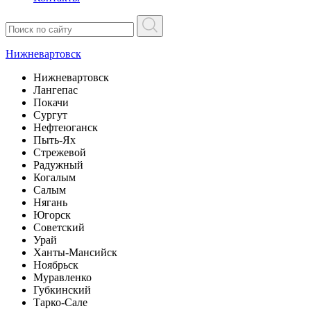
Нижневартовск
Нижневартовск
Лангепас
Покачи
Сургут
Нефтеюганск
Пыть-Ях
Стрежевой
Радужный
Когалым
Салым
Нягань
Югорск
Советский
Урай
Ханты-Мансийск
Ноябрьск
Муравленко
Губкинский
Тарко-Сале