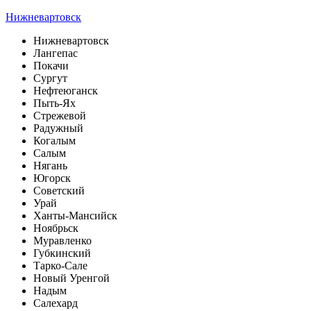
Нижневартовск
Нижневартовск
Лангепас
Покачи
Сургут
Нефтеюганск
Пыть-Ях
Стрежевой
Радужный
Когалым
Салым
Нягань
Югорск
Советский
Урай
Ханты-Мансийск
Ноябрьск
Муравленко
Губкинский
Тарко-Сале
Новый Уренгой
Надым
Салехард