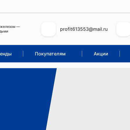
 железом —
profit613553@mail.ru
юдьми
енды
Покупателям
Акции