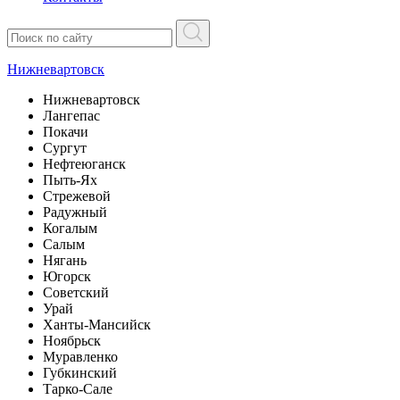
Нижневартовск
Нижневартовск
Лангепас
Покачи
Сургут
Нефтеюганск
Пыть-Ях
Стрежевой
Радужный
Когалым
Салым
Нягань
Югорск
Советский
Урай
Ханты-Мансийск
Ноябрьск
Муравленко
Губкинский
Тарко-Сале