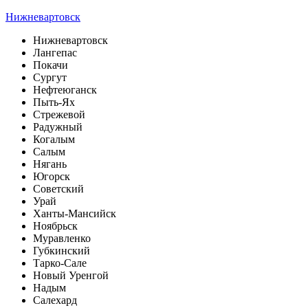
Нижневартовск
Нижневартовск
Лангепас
Покачи
Сургут
Нефтеюганск
Пыть-Ях
Стрежевой
Радужный
Когалым
Салым
Нягань
Югорск
Советский
Урай
Ханты-Мансийск
Ноябрьск
Муравленко
Губкинский
Тарко-Сале
Новый Уренгой
Надым
Салехард