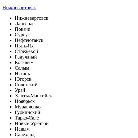
Нижневартовск
Нижневартовск
Лангепас
Покачи
Сургут
Нефтеюганск
Пыть-Ях
Стрежевой
Радужный
Когалым
Салым
Нягань
Югорск
Советский
Урай
Ханты-Мансийск
Ноябрьск
Муравленко
Губкинский
Тарко-Сале
Новый Уренгой
Надым
Салехард