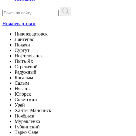
Нижневартовск
Нижневартовск
Лангепас
Покачи
Сургут
Нефтеюганск
Пыть-Ях
Стрежевой
Радужный
Когалым
Салым
Нягань
Югорск
Советский
Урай
Ханты-Мансийск
Ноябрьск
Муравленко
Губкинский
Тарко-Сале