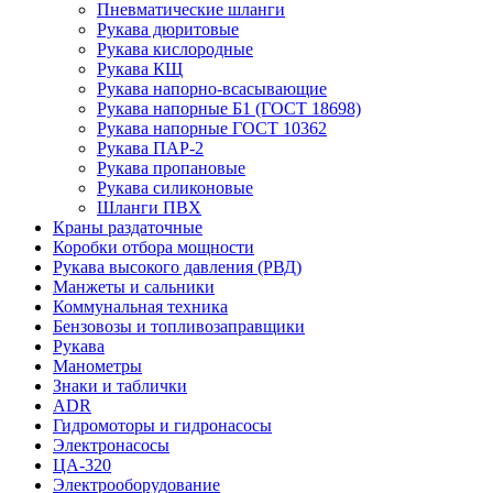
Пневматические шланги
Рукава дюритовые
Рукава кислородные
Рукава КЩ
Рукава напорно-всасывающие
Рукава напорные Б1 (ГОСТ 18698)
Рукава напорные ГОСТ 10362
Рукава ПАР-2
Рукава пропановые
Рукава силиконовые
Шланги ПВХ
Краны раздаточные
Коробки отбора мощности
Рукава высокого давления (РВД)
Манжеты и сальники
Коммунальная техника
Бензовозы и топливозаправщики
Рукава
Манометры
Знаки и таблички
ADR
Гидромоторы и гидронасосы
Электронасосы
ЦА-320
Электрооборудование