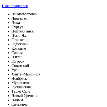
Нижневартовск
Нижневартовск
Лангепас
Покачи
Сургут
Нефтеюганск
Пыть-Ях
Стрежевой
Радужный
Когалым
Салым
Нягань
Югорск
Советский
Урай
Ханты-Мансийск
Ноябрьск
Муравленко
Губкинский
Тарко-Сале
Новый Уренгой
Надым
Салехард