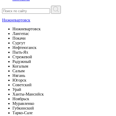
Нижневартовск
Нижневартовск
Лангепас
Покачи
Сургут
Нефтеюганск
Пыть-Ях
Стрежевой
Радужный
Когалым
Салым
Нягань
Югорск
Советский
Урай
Ханты-Мансийск
Ноябрьск
Муравленко
Губкинский
Тарко-Сале